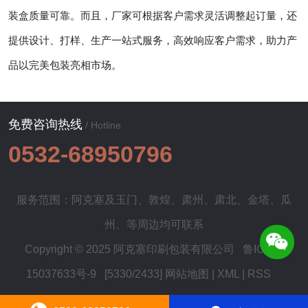
装盒质量可靠。而且，厂家可根据客户需求灵活调整起订量，还
提供设计、打样、生产一站式服务，高效响应客户需求，助力产
品以完美包装亮相市场。
免费咨询热线
/ Hotline
0532-68950796
服务范围：阿克塞及
玉门
、
敦煌
、
肃州
、
肃北
、
金塔
、
瓜
州
、等周边均可联系
Copyright © 2025 阿克塞印刷包装有限公司
鲁ICP备
15037633号-9
[5330/2433]
网站地图
|
XML
|
RSS